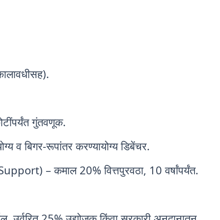
 कालावधीसह).
ंपर्यंत गुंतवणूक.
ग्य व बिगर-रूपांतर करण्यायोग्य डिबेंचर.
pport) – कमाल 20% वित्तपुरवठा, 10 वर्षांपर्यंत.
ईल, उर्वरित 25% उद्योजक किंवा सरकारी अनुदानातून.