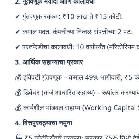
2. गुंतवणूक मर्यादा आणि कालावधी
✔ गुंतवणूक रक्कम: ₹10 लाख ते ₹15 कोटी.
✔ कमाल मदत: कंपनीच्या निव्वळ संपत्तीच्या 2 पट.
✔ परतफेडीचा कालावधी: 10 वर्षांपर्यंत (मॉरेटोरियम
3. आर्थिक सहाय्याचा प्रकार
💰 इक्विटी गुंतवणूक – कमाल 49% भागीदारी, ₹5 कोटी
💰 डिबेंचर (कर्ज आधारित सहाय्य) – रूपांतर करण्यायो
💰 कार्यशील भांडवल सहाय्य (Working Capital Su
4. वित्तपुरवठ्याचा नमुना
🏭 ₹5 कोटींपर्यंतचे प्रकल्प: सरकार 75% निधी दे