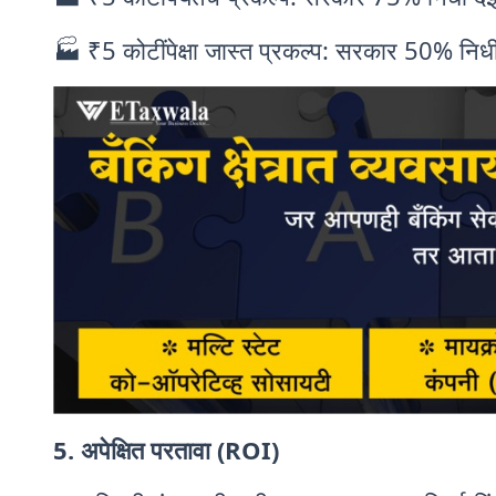
🏭 ₹5 कोटींपेक्षा जास्त प्रकल्प: सरकार 50% नि
5. अपेक्षित परतावा (ROI)