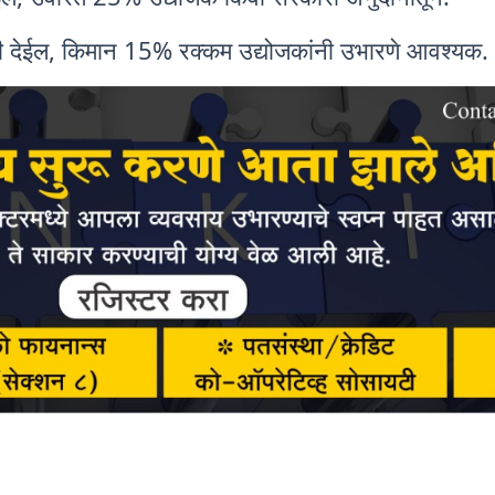
धी देईल, किमान 15% रक्कम उद्योजकांनी उभारणे आवश्यक.